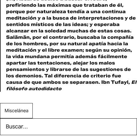
prefiriendo las máximas que trataban de él,
porque por naturaleza tendí­a a una continua
meditación y a la busca de interpretaciones y de
sentidos mí­sticos de las ideas; y esperaba
alcanzar en la soledad muchas de estas cosas.
Salãmãn, por el contrario, buscaba la compañí­a
de los hombres, por su natural apatí­a hacia la
meditación y el libre examen; según su opinión,
la vida mundana permití­a además fácilmente
apartar las tentaciones, alejar los malos
pensamientos y librarse de las sugestiones de
los demonios. Tal diferencia de criterio fue
causa de que ambos se separasen.
Ibn Tufayl
,
El
filósofo autodidacto
Miscelánea
Buscar en Efímera