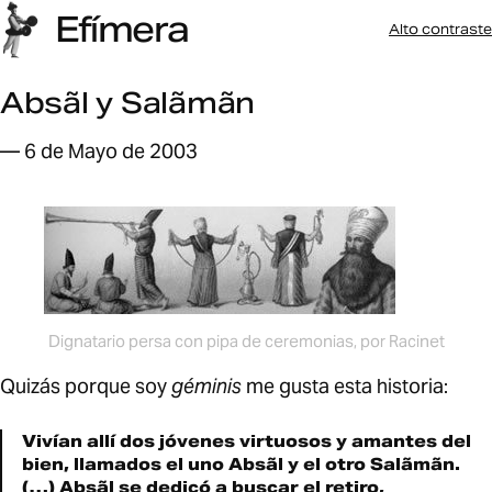
Efímera
Alto contraste
Absãl y Salãmãn
— 6 de Mayo de 2003
Dignatario persa con pipa de ceremonias, por Racinet
Quizás porque soy
géminis
me gusta esta historia:
Viví­an allí­ dos jóvenes virtuosos y amantes del
bien, llamados el uno Absãl y el otro Salãmãn.
(…) Absãl se dedicó a buscar el retiro,