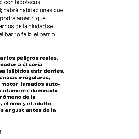
 no con hipotecas
; habrá habitaciones que
 podrá amar o que
arrios de la ciudad se
barrio feliz, el barrio
ar los peligros reales,
eder a él serí­a
a (silbidos estridentes,
ncias irregulares,
 motor llamados auto-
olentamente iluminado
enómeno de la
 el niño y el adulto
es angustiantes de la
8