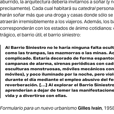
aburrido, la arquitectura deberí­a invitarnos a soñar (y
precisamente). Cada cual habitará su
catedral
personal
harán soñar más que una droga y casas donde sólo se
atraerán irremisiblemente a los viajeros. Además, los b
corresponderán con los estados de ánimo cotidianos: el 
trágico, el barrio útil, el barrio siniestro:
Al Barrio Siniestro no le harí­a ninguna falta ocult
como las trampas, las mazmorras o las minas. Acc
complicado. Estarí­a decorado de forma espantos
campanas de alarma, sirenas periódicas con cade
esculturas monstruosas, móviles mecánicos con
móviles), y poco iluminado por la noche, pero vi
durante el dí­a mediante el empleo abusivo del f
reverberación. […] Al explorar el Barrio Siniestro,
aprenderí­an a dejar de temer las manifestacion
vida y a divertirse con ellas.
Formulario para un nuevo urbanismo
Gilles Ivain
, 195