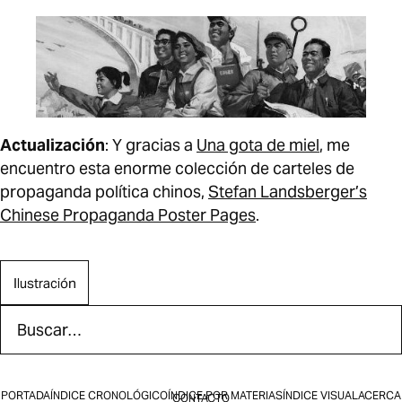
Actualización
: Y gracias a
Una gota de miel
, me
encuentro esta enorme colección de carteles de
propaganda polí­tica chinos,
Stefan Landsberger’s
Chinese Propaganda Poster Pages
.
Ilustración
Buscar en Efímera
Los resultados aparecen mientras escribes.
PORTADA
ÍNDICE CRONOLÓGICO
ÍNDICE POR MATERIAS
ÍNDICE VISUAL
ACERCA
CONTACTO