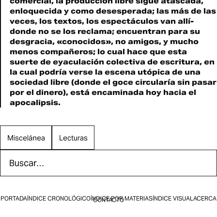
comercial, la producción libre sigue atascada,
enloquecida y como desesperada; las más de las
veces, los textos, los espectáculos van allí­
donde no se los reclama; encuentran para su
desgracia, «conocidos», no amigos, y mucho
menos compañeros; lo cual hace que esta
suerte de eyaculación colectiva de escritura, en
la cual podrí­a verse la escena utópica de una
sociedad libre (donde el goce circularí­a sin pasar
por el dinero), está encaminada hoy hacia el
apocalipsis.
Miscelánea
Lecturas
Buscar en Efímera
Los resultados aparecen mientras escribes.
PORTADA
ÍNDICE CRONOLÓGICO
ÍNDICE POR MATERIAS
ÍNDICE VISUAL
ACERCA
CONTACTO