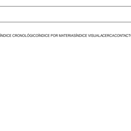
ÍNDICE CRONOLÓGICO
ÍNDICE POR MATERIAS
ÍNDICE VISUAL
ACERCA
CONTACT