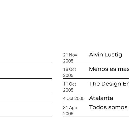
Alvin Lustig
21 Nov
2005
Menos es má
18 Oct
2005
The Design E
11 Oct
2005
Atalanta
4 Oct 2005
Todos somos 
31 Ago
2005