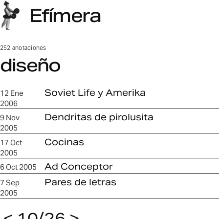
Efímera
252 anotaciones
diseño
diseño
Soviet Life y Amerika
12 Ene
2006
Dendritas de pirolusita
9 Nov
2005
Cocinas
17 Oct
2005
Ad Conceptor
6 Oct 2005
Pares de letras
7 Sep
2005
<
10/26
>